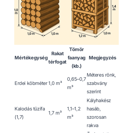
Tömör
Rakat
Mértékegység
faanyag
Megjegyzés
térfogat
(kb.)
Méteres rönk,
0,65–0,7
Erdei köbméter
1,0 m³
szabvány
m³
szerint
Kályhakész
Kalodás tüzifa
1,1–1,2
hasáb,
1,7 m³
(1,7)
m³
szorosan
rakva