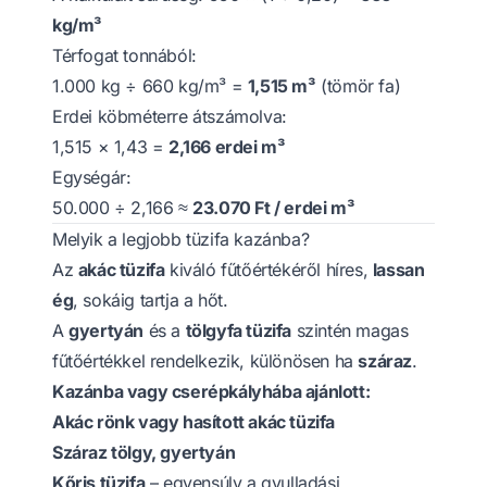
kg/m³
Térfogat tonnából:
1.000 kg ÷ 660 kg/m³ =
1,515 m³
(tömör fa)
Erdei köbméterre átszámolva:
1,515 × 1,43 =
2,166 erdei m³
Egységár:
50.000 ÷ 2,166 ≈
23.070 Ft / erdei m³
Melyik a legjobb tüzifa kazánba?
Az
akác tüzifa
kiváló fűtőértékéről híres,
lassan
ég
, sokáig tartja a hőt.
A
gyertyán
és a
tölgyfa tüzifa
szintén magas
fűtőértékkel rendelkezik, különösen ha
száraz
.
Kazánba vagy cserépkályhába ajánlott:
Akác rönk vagy hasított akác tüzifa
Száraz tölgy, gyertyán
Kőris tüzifa
– egyensúly a gyulladási