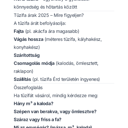
könnyedség és hőtartás között
Tűzifa árak 2025 – Mire figyeljen?
A tűzifa árát befolyásolja:
Fajta
(pl. akácfa ára magasabb)
Vágás hossza
(méteres tüzifa, kályhakész,
konyhakész)
Szárítottság
Csomagolás módja
(kalodás, ömlesztett,
raklapon)
Szállítás
(pl. tüzifa Érd területén ingyenes)
Összefoglalás
Ha tűzifát vásárol, mindig kérdezze meg:
Hány m³ a kaloda?
Szépen van berakva, vagy ömlesztve?
Száraz vagy friss a fa?
Mi az egységár? (mázsa, m³, kaloda)