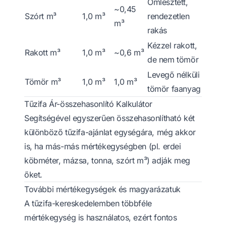
Ömlesztett,
~0,45
Szórt m³
1,0 m³
rendezetlen
m³
rakás
Kézzel rakott,
Rakott m³
1,0 m³
~0,6 m³
de nem tömör
Levegő nélküli
Tömör m³
1,0 m³
1,0 m³
tömör faanyag
Tűzifa Ár-összehasonlító Kalkulátor
Segítségével egyszerűen összehasonlítható két
különböző tűzifa-ajánlat egységára, még akkor
is, ha más-más mértékegységben (pl. erdei
köbméter, mázsa, tonna, szórt m³) adják meg
őket.
További mértékegységek és magyarázatuk
A tűzifa-kereskedelemben többféle
mértékegység is használatos, ezért fontos