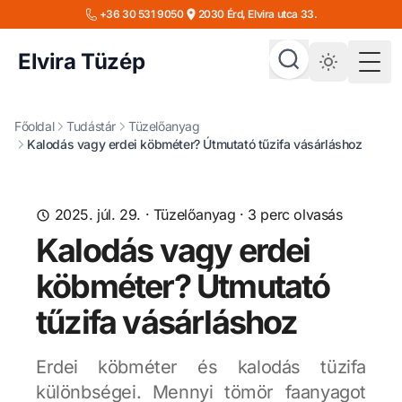
+36 30 531 9050
2030 Érd, Elvira utca 33.
Elvira Tüzép
Togg
Főoldal
Tudástár
Tüzelőanyag
Kalodás vagy erdei köbméter? Útmutató tűzifa vásárláshoz
2025. júl. 29.
·
Tüzelőanyag
·
3
perc olvasás
Kalodás vagy erdei
köbméter? Útmutató
tűzifa vásárláshoz
Erdei köbméter és kalodás tüzifa
különbségei. Mennyi tömör faanyagot