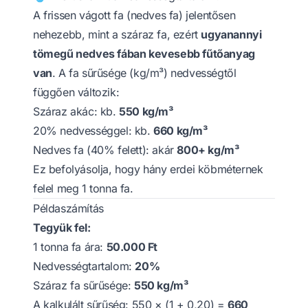
A frissen vágott fa (nedves fa) jelentősen
nehezebb, mint a száraz fa, ezért
ugyanannyi
tömegű nedves fában kevesebb fűtőanyag
van
. A fa sűrűsége (kg/m³) nedvességtől
függően változik:
Száraz akác: kb.
550 kg/m³
20% nedvességgel: kb.
660 kg/m³
Nedves fa (40% felett): akár
800+ kg/m³
Ez befolyásolja, hogy hány erdei köbméternek
felel meg 1 tonna fa.
Példaszámítás
Tegyük fel:
1 tonna fa ára:
50.000 Ft
Nedvességtartalom:
20%
Száraz fa sűrűsége:
550 kg/m³
A kalkulált sűrűség: 550 × (1 + 0,20) =
660