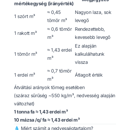
mértékegység
(irányérték)
≈ 0,45
Nagyon laza, sok
1 szórt m³
tömör m³
levegő
≈ 0,6 tömör
Rendezettebb,
1 rakott m³
m³
kevesebb levegő
Ez alapján
≈ 1,43 erdei
1 tömör m³
kalkulálhatunk
m³
vissza
≈ 0,7 tömör
1 erdei m³
Átlagolt érték
m³
Átváltási arányok tömeg esetében
(száraz sűrűség ~550 kg/m³, nedvesség alapján
változhat)
1 tonna fa ≈ 1,43 erdei m³
10 mázsa /q/ fa ≈ 1,43 erdei m³
💧 Miért számít a nedvességtartalom?