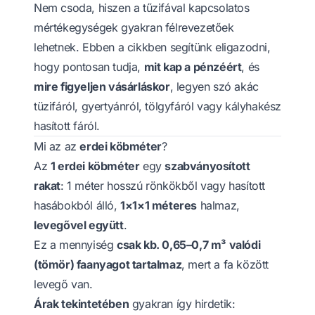
Nem csoda, hiszen a tűzifával kapcsolatos
mértékegységek gyakran félrevezetőek
lehetnek. Ebben a cikkben segítünk eligazodni,
hogy pontosan tudja,
mit kap a pénzéért
, és
mire figyeljen vásárláskor
, legyen szó akác
tüzifáról, gyertyánról, tölgyfáról vagy kályhakész
hasított fáról.
Mi az az
erdei köbméter
?
Az
1 erdei köbméter
egy
szabványosított
rakat
: 1 méter hosszú rönkökből vagy hasított
hasábokból álló,
1×1×1 méteres
halmaz,
levegővel együtt
.
Ez a mennyiség
csak kb. 0,65–0,7 m³ valódi
(tömör) faanyagot tartalmaz
, mert a fa között
levegő van.
Árak tekintetében
gyakran így hirdetik: