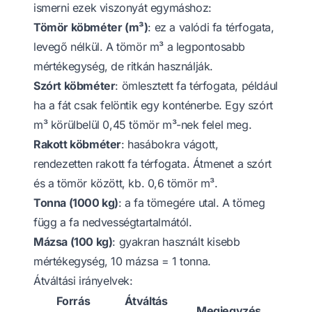
ismerni ezek viszonyát egymáshoz:
Tömör köbméter (m³)
: ez a valódi fa térfogata,
levegő nélkül. A tömör m³ a legpontosabb
mértékegység, de ritkán használják.
Szórt köbméter
: ömlesztett fa térfogata, például
ha a fát csak felöntik egy konténerbe. Egy szórt
m³ körülbelül 0,45 tömör m³-nek felel meg.
Rakott köbméter
: hasábokra vágott,
rendezetten rakott fa térfogata. Átmenet a szórt
és a tömör között, kb. 0,6 tömör m³.
Tonna (1000 kg)
: a fa tömegére utal. A tömeg
függ a fa nedvességtartalmától.
Mázsa (100 kg)
: gyakran használt kisebb
mértékegység, 10 mázsa = 1 tonna.
Átváltási irányelvek:
Forrás
Átváltás
Megjegyzés