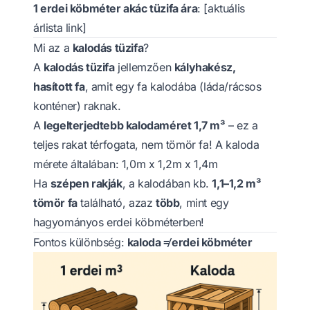
1 erdei köbméter akác tüzifa ára
: [aktuális
árlista link]
Mi az a
kalodás tüzifa
?
A
kalodás tüzifa
jellemzően
kályhakész,
hasított fa
, amit egy fa kalodába (láda/rácsos
konténer) raknak.
A
legelterjedtebb kalodaméret 1,7 m³
– ez a
teljes rakat térfogata, nem tömör fa! A kaloda
mérete általában: 1,0m x 1,2m x 1,4m
Ha
szépen rakják
, a kalodában kb.
1,1–1,2 m³
tömör fa
található, azaz
több
, mint egy
hagyományos erdei köbméterben!
Fontos különbség:
kaloda ≠ erdei köbméter