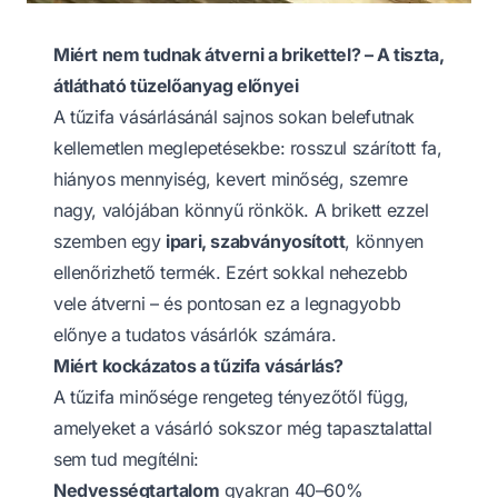
Miért nem tudnak átverni a brikettel? – A tiszta,
átlátható tüzelőanyag előnyei
A tűzifa vásárlásánál sajnos sokan belefutnak
kellemetlen meglepetésekbe: rosszul szárított fa,
hiányos mennyiség, kevert minőség, szemre
nagy, valójában könnyű rönkök. A brikett ezzel
szemben egy
ipari, szabványosított
, könnyen
ellenőrizhető termék. Ezért sokkal nehezebb
vele átverni – és pontosan ez a legnagyobb
előnye a tudatos vásárlók számára.
Miért kockázatos a tűzifa vásárlás?
A tűzifa minősége rengeteg tényezőtől függ,
amelyeket a vásárló sokszor még tapasztalattal
sem tud megítélni:
Nedvességtartalom
gyakran 40–60%