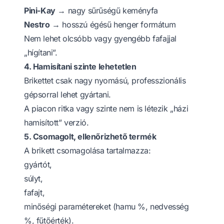
Pini-Kay
→ nagy sűrűségű keményfa
Nestro
→ hosszú égésű henger formátum
Nem lehet olcsóbb vagy gyengébb fafajjal
„hígítani”.
4. Hamisítani szinte lehetetlen
Brikettet csak nagy nyomású, professzionális
gépsorral lehet gyártani.
A piacon ritka vagy szinte nem is létezik „házi
hamisított” verzió.
5. Csomagolt, ellenőrizhető termék
A brikett csomagolása tartalmazza:
gyártót,
súlyt,
fafajt,
minőségi paramétereket (hamu %, nedvesség
%, fűtőérték).