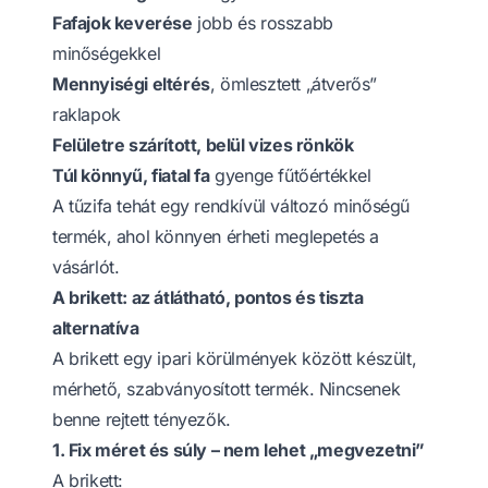
Fafajok keverése
jobb és rosszabb
minőségekkel
Mennyiségi eltérés
, ömlesztett „átverős”
raklapok
Felületre szárított, belül vizes rönkök
Túl könnyű, fiatal fa
gyenge fűtőértékkel
A tűzifa tehát egy rendkívül változó minőségű
termék, ahol könnyen érheti meglepetés a
vásárlót.
A brikett: az átlátható, pontos és tiszta
alternatíva
A brikett egy ipari körülmények között készült,
mérhető, szabványosított termék. Nincsenek
benne rejtett tényezők.
1. Fix méret és súly – nem lehet „megvezetni”
A brikett: