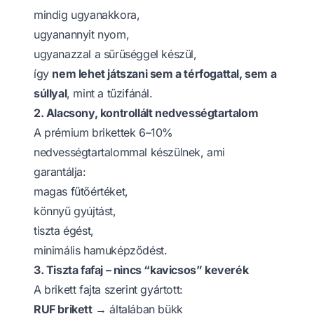
mindig ugyanakkora,
ugyanannyit nyom,
ugyanazzal a sűrűséggel készül,
így
nem lehet játszani sem a térfogattal, sem a
súllyal
, mint a tűzifánál.
2. Alacsony, kontrollált nedvességtartalom
A prémium brikettek 6–10%
nedvességtartalommal készülnek, ami
garantálja:
magas fűtőértéket,
könnyű gyújtást,
tiszta égést,
minimális hamuképződést.
3. Tiszta fafaj – nincs “kavicsos” keverék
A brikett fajta szerint gyártott:
RUF brikett
→ általában bükk