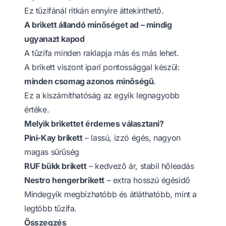
Ez tűzifánál ritkán ennyire áttekinthető.
A brikett állandó minőséget ad – mindig
ugyanazt kapod
A tűzifa minden raklapja más és más lehet.
A brikett viszont ipari pontossággal készül:
minden csomag azonos minőségű
.
Ez a kiszámíthatóság az egyik legnagyobb
értéke.
Melyik brikettet érdemes választani?
Pini-Kay brikett
– lassú, izzó égés, nagyon
magas sűrűség
RUF bükk brikett
– kedvező ár, stabil hőleadás
Nestro hengerbrikett
– extra hosszú égésidő
Mindegyik megbízhatóbb és átláthatóbb, mint a
legtöbb tűzifa.
Összegzés