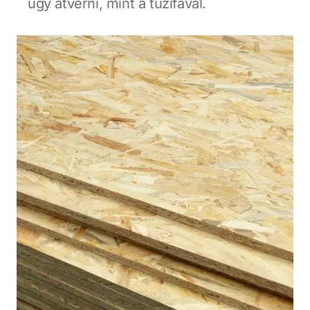
úgy átverni, mint a tűzifával.