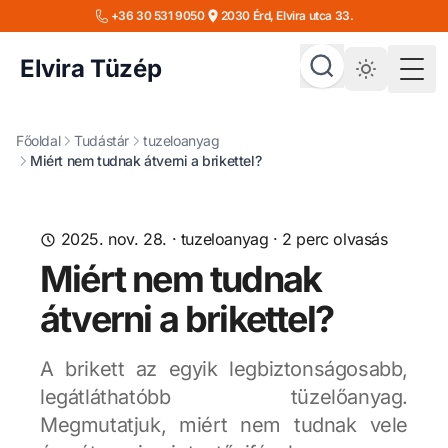
+36 30 531 9050
2030 Érd, Elvira utca 33.
Elvira Tüzép
Togg
Főoldal
Tudástár
tuzeloanyag
Miért nem tudnak átverni a brikettel?
2025. nov. 28.
·
tuzeloanyag
·
2
perc olvasás
Miért nem tudnak
átverni a brikettel?
A brikett az egyik legbiztonságosabb,
legátláthatóbb tüzelőanyag.
Megmutatjuk, miért nem tudnak vele