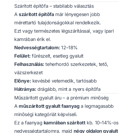
Szárított építőfa – stabilabb választás
A
szárított építőfa
már lényegesen jobb
mérettartó tulajdonságokkal rendelkezik.
Ezt vagy természetes légszárítással, vagy ipari
kamrában érik el.
Nedvességtartalom:
12–18%
Felület:
fűrészelt, esetleg gyalult
Felhasználás:
teherhordó szerkezetek, tető,
vázszerkezet
Előnye:
kevésbé vetemedik, tartósabb
Hátránya:
drágább, mint a nyers építőfa
Műszárított gyalult áru – a prémium minőség
A
műszárított gyalult faanyag
a legmagasabb
minőségi kategóriát képviseli.
Ez a faanyag
kamrában szárított
kb. 10–14%-os
nedvességtartalomra, majd
négy oldalon gyalult