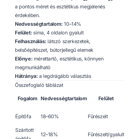
a pontos méret és esztétikus megjelenés
érdekében.
Nedvességtartalom:
10–14%
Felület:
sima, 4 oldalon gyalult
Felhasználás:
látszó szerkezetek,
belsőépítészet, bútorjellegű elemek
Előnye:
mérettartó, esztétikus, könnyen
megmunkálható
Hátránya:
a legdrágább választás
Összefoglaló táblázat
Ti
Fogalom
Nedvességtartalom
Felület
felha
Tető, 
Építőfa
18–60%
Fűrészelt
szerk
Szárított
Teher
12–18%
Fűrészelt/gyalult
építőfa
szerk