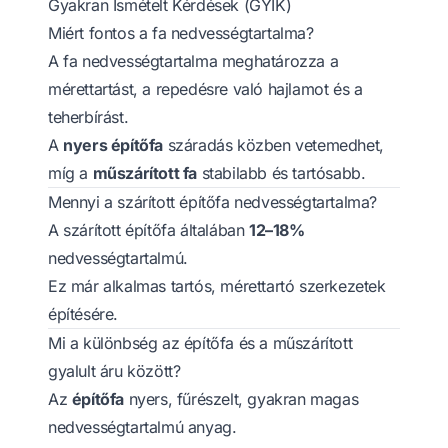
Gyakran Ismételt Kérdések (GYIK)
Miért fontos a fa nedvességtartalma?
A fa nedvességtartalma meghatározza a
mérettartást, a repedésre való hajlamot és a
teherbírást.
A
nyers építőfa
száradás közben vetemedhet,
míg a
műszárított fa
stabilabb és tartósabb.
Mennyi a szárított építőfa nedvességtartalma?
A szárított építőfa általában
12–18%
nedvességtartalmú.
Ez már alkalmas tartós, mérettartó szerkezetek
építésére.
Mi a különbség az építőfa és a műszárított
gyalult áru között?
Az
építőfa
nyers, fűrészelt, gyakran magas
nedvességtartalmú anyag.