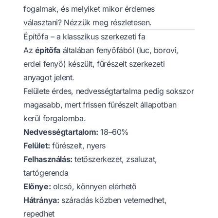
fogalmak, és melyiket mikor érdemes
választani? Nézzük meg részletesen.
Építőfa – a klasszikus szerkezeti fa
Az
építőfa
általában fenyőfából (luc, borovi,
erdei fenyő) készült, fűrészelt szerkezeti
anyagot jelent.
Felülete érdes, nedvességtartalma pedig sokszor
magasabb, mert frissen fűrészelt állapotban
kerül forgalomba.
Nedvességtartalom:
18–60%
Felület:
fűrészelt, nyers
Felhasználás:
tetőszerkezet, zsaluzat,
tartógerenda
Előnye:
olcsó, könnyen elérhető
Hátránya:
száradás közben vetemedhet,
repedhet