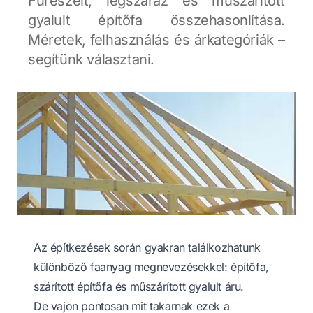
Fűrészelt, légszáraz és műszárított
gyalult építőfa összehasonlítása.
Méretek, felhasználás és árkategóriák –
segítünk választani.
Az építkezések során gyakran találkozhatunk
különböző faanyag megnevezésekkel:
építőfa
,
szárított építőfa
és
műszárított gyalult áru
.
De vajon pontosan mit takarnak ezek a