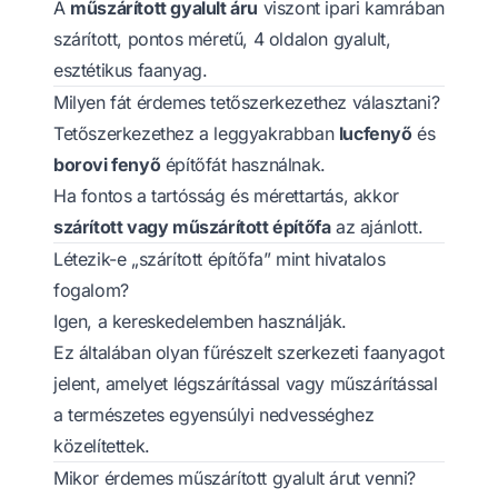
A
műszárított gyalult áru
viszont ipari kamrában
szárított, pontos méretű, 4 oldalon gyalult,
esztétikus faanyag.
Milyen fát érdemes tetőszerkezethez választani?
Tetőszerkezethez a leggyakrabban
lucfenyő
és
borovi fenyő
építőfát használnak.
Ha fontos a tartósság és mérettartás, akkor
szárított vagy műszárított építőfa
az ajánlott.
Létezik-e „szárított építőfa” mint hivatalos
fogalom?
Igen, a kereskedelemben használják.
Ez általában olyan fűrészelt szerkezeti faanyagot
jelent, amelyet légszárítással vagy műszárítással
a természetes egyensúlyi nedvességhez
közelítettek.
Mikor érdemes műszárított gyalult árut venni?