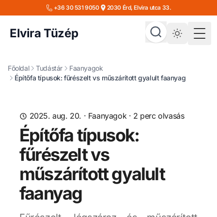
+36 30 531 9050
2030 Érd, Elvira utca 33.
Elvira Tüzép
Togg
Főoldal
Tudástár
Faanyagok
Építőfa típusok: fűrészelt vs műszárított gyalult faanyag
2025. aug. 20.
·
Faanyagok
·
2
perc olvasás
Építőfa típusok:
fűrészelt vs
műszárított gyalult
faanyag