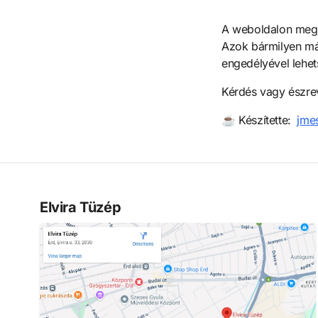
A weboldalon megje
Azok bármilyen más
engedélyével lehet
Kérdés vagy észrev
☕️ Készítette:
jme
Elvira Tüzép