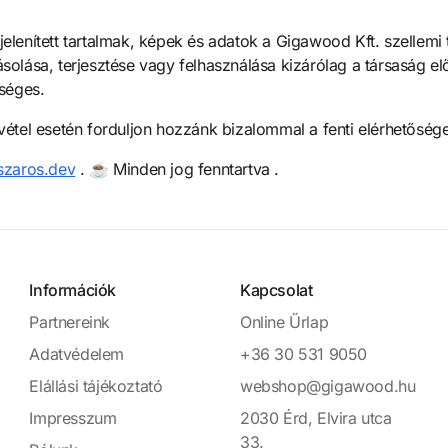
lenített tartalmak, képek és adatok a Gigawood Kft. szellemi 
olása, terjesztése vagy felhasználása kizárólag a társaság el
séges.
étel esetén forduljon hozzánk bizalommal a fenti elérhetőség
szaros.dev
. ☕️ Minden jog fenntartva
.
Információk
Kapcsolat
Partnereink
Online Űrlap
Adatvédelem
+36 30 531 9050
Elállási tájékoztató
webshop@gigawood.hu
Impresszum
2030 Érd, Elvira utca
33.