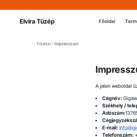
Elvira Tüzép
Főoldal
Term
Főoldal
Impresszum
Impress
A jelen weboldal üz
Cégnév:
Gigaw
Székhely / tele
Adószám:
1376
Cégjegyzéksz
E-mail:
info@g
Telefonszám:
+