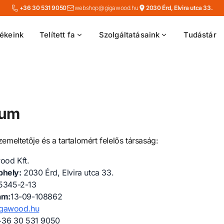
+36 30 531 9050
webshop@gigawood.hu
2030 Érd, Elvira utca 33.
ékeink
Telített fa
Szolgáltatásaink
Tudástár
zum
emeltetője és a tartalomért felelős társaság:
ood Kft.
phely:
2030 Érd, Elvira utca 33.
5345-2-13
ám:
13-09-108862
igawood.hu
36 30 531 9050