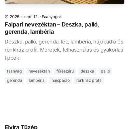
2025. szept. 12.
·
Faanyagok
Faipari nevezéktan – Deszka, palló,
gerenda, lambéria
Deszka, palló, gerenda, léc, lambéria, hajópadló és
rönkház profil. Méretek, felhasználás és gyakorlati
tippek.
faanyag
nevezéktan
fűrészáru
deszka
palló
gerenda
lambéria
hajópadló
rönkház profil
Elvira Tüzép