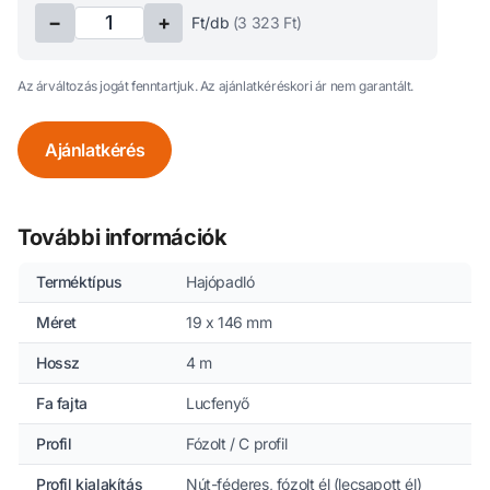
−
+
Ft/db
(
3 323
Ft)
Az árváltozás jogát fenntartjuk. Az ajánlatkéréskori ár nem garantált.
Ajánlatkérés
További információk
Terméktípus
Hajópadló
Méret
19 x 146 mm
Hossz
4 m
Fa fajta
Lucfenyő
Profil
Fózolt / C profil
Profil kialakítás
Nút-féderes, fózolt él (lecsapott él)