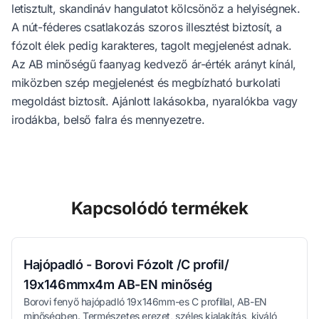
letisztult, skandináv hangulatot kölcsönöz a helyiségnek.
A nút-féderes csatlakozás szoros illesztést biztosít, a
fózolt élek pedig karakteres, tagolt megjelenést adnak.
Az AB minőségű faanyag kedvező ár-érték arányt kínál,
miközben szép megjelenést és megbízható burkolati
megoldást biztosít. Ajánlott lakásokba, nyaralókba vagy
irodákba, belső falra és mennyezetre.
Kapcsolódó termékek
Hajópadló - Borovi Fózolt /C profil/
19x146mmx4m AB-EN minőség
Borovi fenyő hajópadló 19x146mm-es C profillal, AB-EN
minőségben. Természetes erezet, széles kialakítás, kiváló