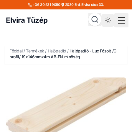
+36 30 531 9050
2030 Érd, Elvira utca 33.
Elvira Tüzép
Togg
Főoldal
/
Termékek
/
Hajópadló
/
Hajópadló - Luc Fózolt /C
profil/ 19x146mmx4m AB-EN minőség