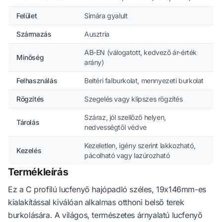
Felület
Simára gyalult
Származás
Ausztria
AB-EN (válogatott, kedvező ár-érték
Minőség
arány)
Felhasználás
Beltéri falburkolat, mennyezeti burkolat
Rögzítés
Szegelés vagy klipszes rögzítés
Száraz, jól szellőző helyen,
Tárolás
nedvességtől védve
Kezeletlen, igény szerint lakkozható,
Kezelés
pácolható vagy lazúrozható
Termékleírás
Ez a C profilú lucfenyő hajópadló széles, 19x146mm-es
kialakítással kiválóan alkalmas otthoni belső terek
burkolására. A világos, természetes árnyalatú lucfenyő