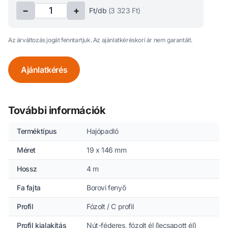
−
+
Ft/db
(
3 323
Ft)
Az árváltozás jogát fenntartjuk. Az ajánlatkéréskori ár nem garantált.
Ajánlatkérés
További információk
Terméktípus
Hajópadló
Méret
19 x 146 mm
Hossz
4 m
Fa fajta
Borovi fenyő
Profil
Fózolt / C profil
Profil kialakítás
Nút-féderes, fózolt él (lecsapott él)