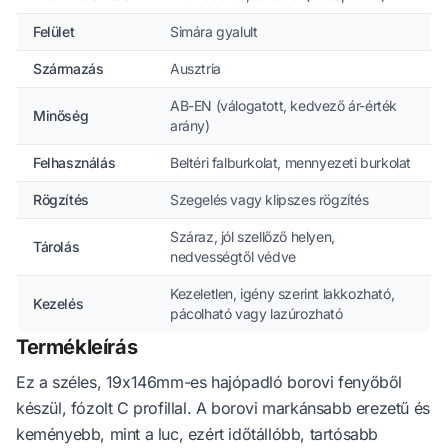
Felület
Simára gyalult
Származás
Ausztria
AB-EN (válogatott, kedvező ár-érték
Minőség
arány)
Felhasználás
Beltéri falburkolat, mennyezeti burkolat
Rögzítés
Szegelés vagy klipszes rögzítés
Száraz, jól szellőző helyen,
Tárolás
nedvességtől védve
Kezeletlen, igény szerint lakkozható,
Kezelés
pácolható vagy lazúrozható
Termékleírás
Ez a széles, 19x146mm-es hajópadló borovi fenyőből
készül, fózolt C profillal. A borovi markánsabb erezetű és
keményebb, mint a luc, ezért időtállóbb, tartósabb