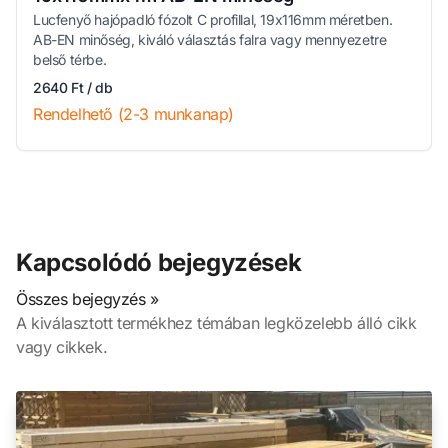
Lucfenyő hajópadló fózolt C profillal, 19x116mm méretben.
AB-EN minőség, kiváló választás falra vagy mennyezetre
belső térbe.
2640 Ft / db
Rendelhető (2-3 munkanap)
Kapcsolódó bejegyzések
Összes bejegyzés »
A kiválasztott termékhez témában legközelebb álló cikk
vagy cikkek.