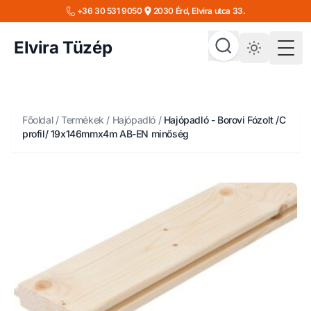
+36 30 531 9050
2030 Érd, Elvira utca 33.
Elvira Tüzép
Togg
Főoldal
/
Termékek
/
Hajópadló
/
Hajópadló - Borovi Fózolt /C
profil/ 19x146mmx4m AB-EN minőség