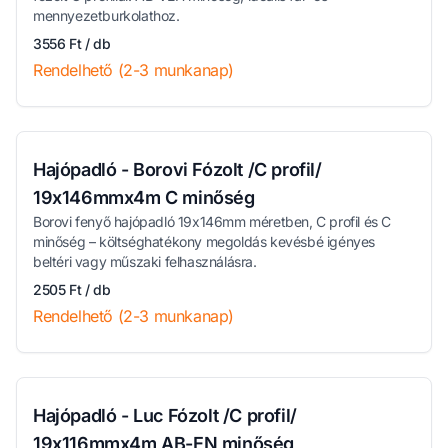
mennyezetburkolathoz.
3556 Ft / db
Rendelhető (2-3 munkanap)
Hajópadló - Borovi Fózolt /C profil/
19x146mmx4m C minőség
Borovi fenyő hajópadló 19x146mm méretben, C profil és C
minőség – költséghatékony megoldás kevésbé igényes
beltéri vagy műszaki felhasználásra.
2505 Ft / db
Rendelhető (2-3 munkanap)
Hajópadló - Luc Fózolt /C profil/
19x116mmx4m AB-EN minőség