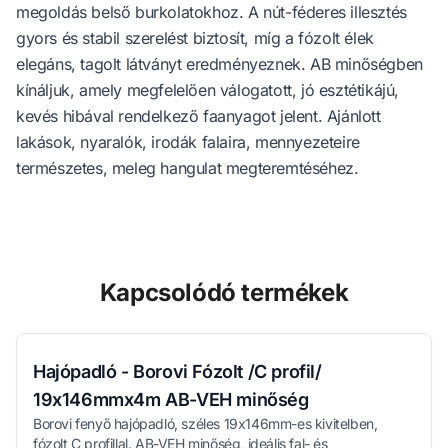
megoldás belső burkolatokhoz. A nút-féderes illesztés
gyors és stabil szerelést biztosít, míg a fózolt élek
elegáns, tagolt látványt eredményeznek. AB minőségben
kínáljuk, amely megfelelően válogatott, jó esztétikájú,
kevés hibával rendelkező faanyagot jelent. Ajánlott
lakások, nyaralók, irodák falaira, mennyezeteire
természetes, meleg hangulat megteremtéséhez.
Kapcsolódó termékek
Hajópadló - Borovi Fózolt /C profil/
19x146mmx4m AB-VEH minőség
Borovi fenyő hajópadló, széles 19x146mm-es kivitelben,
fózolt C profillal. AB-VEH minőség, ideális fal- és