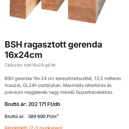
BSH ragasztott gerenda
16x24cm
Cikkszám: bsh-16x24-gl24h
BSH gerenda 16×24 cm keresztmetszettel, 13,5 méteres
hosszal, GL24h osztályban. Maximális teherbírás és
prémium megjelenés nagy méretű faszerkezetekhez.
Bruttó ár: 202 171 Ft/db
Bruttó ár:
389 990 Ft/m³
Rendelhető (2-3 munkanap)