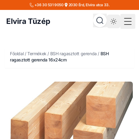
+36 30 531 9050
2030 Érd, Elvira utca 33.
Elvira Tüzép
Togg
Főoldal
/
Termékek
/
BSH ragasztott gerenda
/
BSH
ragasztott gerenda 16x24cm