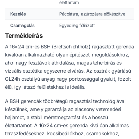
élettartam
Kezelés
Pácolásra, lazúrozásra előkészítve
Csomagolás
Egyedileg fóliázott
Termékleírás
A 16×24 cm-es BSH (Brettschichtholz) ragasztott gerenda
kiválóan alkalmazható olyan építészeti megoldásokhoz,
ahol nagy fesztávok áthidalása, magas teherbírás és
vizuális esztétika egyszerre elvárás. Az osztrák gyártású
GL24h osztályú anyag nagy pontossággal gyalult, fózolt
élű, így látszó felületekhez is ideális.
A BSH gerendák többrétegű ragasztási technológiával
készülnek, amely garantálja az alacsony vetemedési
hajlamot, a stabil méretmegtartást és a hosszú
élettartamot. A 16x24 cm-es gerenda kiválóan alkalmas
teraszfedésekhez, kocsibeállókhoz, csarnokokhoz,