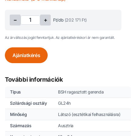
−
+
Ft/db
(
202 171
Ft)
Az árváltozás jogát fenntartjuk. Az ajánlatkéréskori ár nem garantált.
Ajánlatkérés
További információk
Típus
BSH ragasztott gerenda
Szilárdsági osztály
GL24h
Minőség
Látszó (esztétikai felhasználásra)
Származás
Ausztria