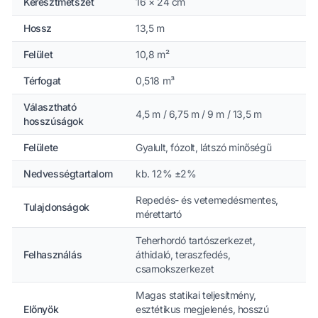
Keresztmetszet
16 × 24 cm
Hossz
13,5 m
Felület
10,8 m²
Térfogat
0,518 m³
Választható
4,5 m / 6,75 m / 9 m / 13,5 m
hosszúságok
Felülete
Gyalult, fózolt, látszó minőségű
Nedvességtartalom
kb. 12% ±2%
Repedés- és vetemedésmentes,
Tulajdonságok
mérettartó
Teherhordó tartószerkezet,
Felhasználás
áthidaló, teraszfedés,
csarnokszerkezet
Magas statikai teljesítmény,
Előnyök
esztétikus megjelenés, hosszú