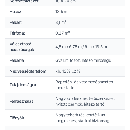
Keresztmetszet
10 × 20 cm
Hossz
13,5 m
Felület
8,1 m²
Térfogat
0,27 m³
Választható
4,5 m / 6,75 m / 9 m / 13,5 m
hosszúságok
Felülete
Gyalult, fózolt, látszó minőségű
Nedvességtartalom
kb. 12% ±2%
Repedés- és vetemedésmentes,
Tulajdonságok
mérettartó
Nagyobb fesztáv, tetőszerkezet,
Felhasználás
nyitott csarnok, látszó tartó
Nagy teherbírás, esztétikus
Előnyök
megjelenés, statikai biztonság