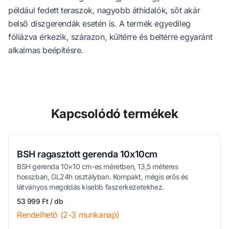
például fedett teraszok, nagyobb áthidalók, sőt akár
belső díszgerendák esetén is. A termék egyedileg
fóliázva érkezik, szárazon, kültérre és beltérre egyaránt
alkalmas beépítésre.
Kapcsolódó termékek
BSH ragasztott gerenda 10x10cm
BSH gerenda 10×10 cm-es méretben, 13,5 méteres
hosszban, GL24h osztályban. Kompakt, mégis erős és
látványos megoldás kisebb faszerkezetekhez.
53 999 Ft / db
Rendelhető (2-3 munkanap)