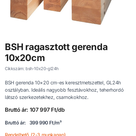
BSH ragasztott gerenda
10x20cm
Cikkszám: bsh-10x20-gl24h
BSH gerenda 10×20 cm-es keresztmetszettel, GL24h
osztályban. Ideális nagyobb fesztávokhoz, teherhordó
látszó szerkezetekhez, csarnokokhoz.
Bruttó ár: 107 997 Ft/db
Bruttó ár:
399 990 Ft/m³
Rendelhető (2-3 munkanap)