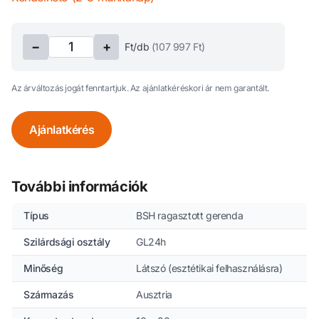
−
+
Ft/db
(
107 997
Ft)
Az árváltozás jogát fenntartjuk. Az ajánlatkéréskori ár nem garantált.
Ajánlatkérés
További információk
Típus
BSH ragasztott gerenda
Szilárdsági osztály
GL24h
Minőség
Látszó (esztétikai felhasználásra)
Származás
Ausztria