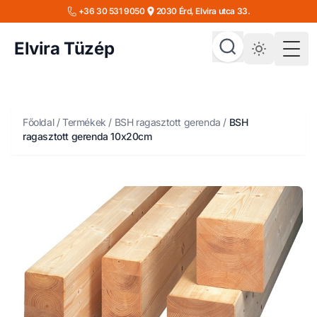
+36 30 531 9050
2030 Érd, Elvira utca 33.
Elvira Tüzép
Togg
Főoldal
/
Termékek
/
BSH ragasztott gerenda
/
BSH
ragasztott gerenda 10x20cm