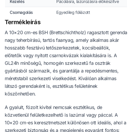
Kezelés
Pácolásra, lazúrozásra előkészítve
Csomagolás
Egyedileg fóliázott
Termékleírás
A 10×20 cm-es BSH (Brettschichtholz) ragasztott gerenda
nagy teherbírású, tartós faanyag, amely alkalmas akár
hosszabb fesztávú tetőszerkezetek, kocsibeállók,
előtetők vagy nyitott csarnokvázak kialakítására is. A
GL24h minőségű, homogén szerkezetű fa osztrák
gyártásból származik, és garantálja a repedésmentes,
méretstabil szerkezeti viselkedést. Kiválóan alkalmas
látszó gerendaként is, esztétikus felületének
köszönhetően.
A gyalult, fózolt kivitel nemcsak esztétikus, de
közvetlenül felületkezelhető is lazúrral vagy páccal. A
10×20 cm-es keresztmetszet különösen ott ideális, ahol a
szerkezeti biztonság és a megjelenés egyaránt fontos: