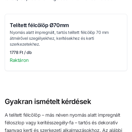
Telített félcölöp Ø70mm
Nyomás alatt impregnált, tartós telített félcölöp 70 mm
átmérővel szegélyekhez, kerítésekhez és kerti
szerkezetekhez.
1778 Ft / db
Raktáron
Gyakran ismételt kérdések
A telített félcölöp – más néven nyomás alatt impregnált
féloszlop vagy kerítésszegély-fa – tartós és dekoratív
faanyag kerti és szerkezeti alkalmazásokhoz. Az alábbi