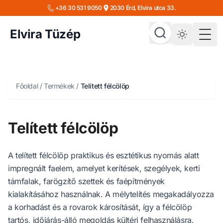
+36 30 531 9050
2030 Érd, Elvira utca 33.
Elvira Tüzép
Togg
Főoldal
/
Termékek
/
Telített félcölöp
Telített félcölöp
A telített félcölöp praktikus és esztétikus nyomás alatt
impregnált faelem, amelyet kerítések, szegélyek, kerti
támfalak, farögzítő szettek és faépítmények
kialakításához használnak. A mélytelítés megakadályozza
a korhadást és a rovarok károsítását, így a félcölöp
tartós, időjárás-álló megoldás kültéri felhasználásra.