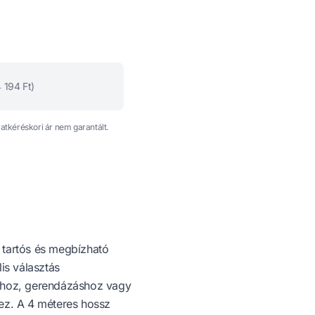
4 194
Ft)
latkéréskori ár nem garantált.
tartós és megbízható
is választás
khoz, gerendázáshoz vagy
ez. A 4 méteres hossz