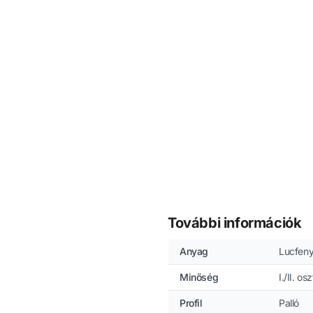
További információk
Anyag
Lucfen
Minőség
I./II. os
Profil
Palló