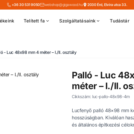
+36 30 531 9050
webshop@gigawood.hu
2030 Érd, Elvira utca 33.
ékeink
Telített fa
Szolgáltatásaink
Tudástár
ló - Luc 48x98 mm 4 méter – I./II. osztály
Palló - Luc 4
méter – I./II. o
Cikkszám: luc-pallo-48x98-4m
Lucfenyő palló 48×98 mm ke
hosszúságban. Kiválóan has
és általános építkezési célok