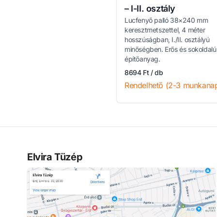
– I-II. osztály
Lucfenyő palló 38×240 mm
keresztmetszettel, 4 méter
hosszúságban, I./II. osztályú
minőségben. Erős és sokoldalú
építőanyag.
8694 Ft / db
Rendelhető (2-3 munkana
Elvira Tüzép