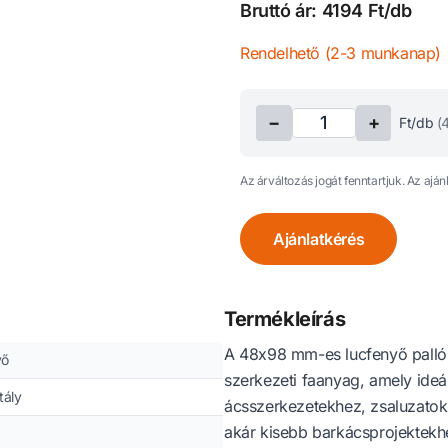
Bruttó ár: 4194 Ft/db
Rendelhető (2-3 munkanap)
−
+
Ft/db
(
Az árváltozás jogát fenntartjuk. Az aján
Ajánlatkérés
Termékleírás
A 48x98 mm-es lucfenyő palló 
yő
szerkezeti faanyag, amely ideál
ztály
ácsszerkezetekhez, zsaluzato
akár kisebb barkácsprojektekh