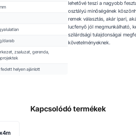
lehetővé teszi a nagyobb fesztáv
 mm
osztályú minőségének köszönh
remek választás, akár ipari, ak
lucfenyő jól megmunkálható, k
gyalulatlan
szilárdsági tulajdonságai megfe
g/darab
követelményeknek.
rkezet, zsaluzat, gerenda,
projektek
fedett helyen ajánlott
Kapcsolódó termékek
mx4m