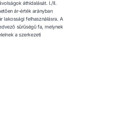
olságok áthidalását. I./II.
etően ár-érték arányban
ár lakossági felhasználásra. A
edvező sűrűségű fa, melynek
lelnek a szerkezeti