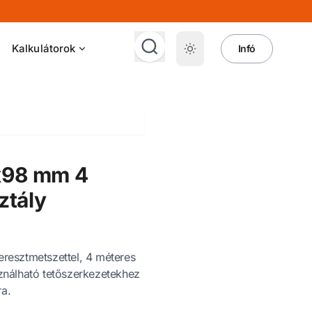
Kalkulátorok
Infó
8x98 mm 4
sztály
resztmetszettel, 4 méteres
ználható tetőszerkezetekhez
ra.