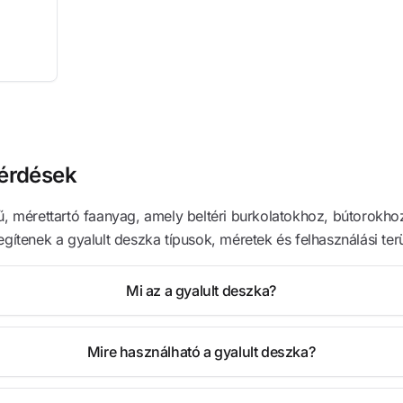
kérdések
tű, mérettartó faanyag, amely beltéri burkolatokhoz, bútorokh
segítenek a gyalult deszka típusok, méretek és felhasználási t
Mi az a gyalult deszka?
Mire használható a gyalult deszka?