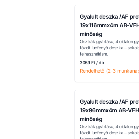
Gyalult deszka /AF prof
19x116mmx4m AB-VE
minőség
Osztrák gyártású, 4 oldalon gya
fózolt lucfenyő deszka – sokol
felhasználásra.
3059 Ft / db
Rendelhető (2-3 munkana
Gyalult deszka /AF prof
19x96mmx4m AB-VE
minőség
Osztrák gyártású, 4 oldalon gya
fózolt lucfenyő deszka – sokol
felhasználásra.