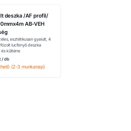
lt deszka /AF profil/
90mmx4m AB-VEH
ség
zéles, esztétikusan gyalult, 4
 fózolt lucfenyő deszka
 és kültérre
 / db
lhető (2-3 munkanap)