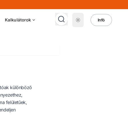
Kalkulátorok
Infó
atóak különböző
nnyezethez,
a felületűek,
endeljen