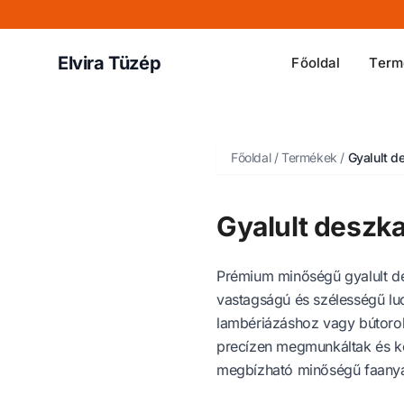
Elvira Tüzép
Főoldal
Term
Főoldal
/
Termékek
/
Gyalult d
Gyalult deszk
Prémium minőségű gyalult de
vastagságú és szélességű lu
lambériázáshoz vagy bútorok
precízen megmunkáltak és kön
megbízható minőségű faanyag