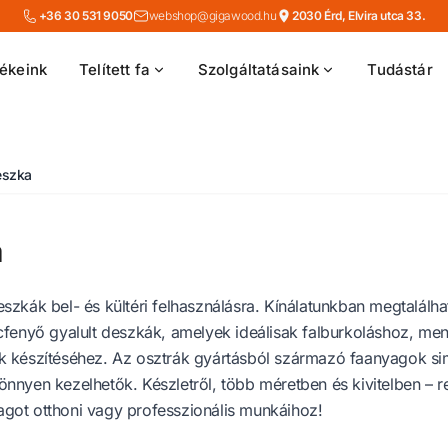
+36 30 531 9050
webshop@gigawood.hu
2030 Érd, Elvira utca 33.
ékeink
Telített fa
Szolgáltatásaink
Tudástár
eszka
a
szkák bel- és kültéri felhasználásra. Kínálatunkban megtalálh
cfenyő gyalult deszkák, amelyek ideálisak falburkoláshoz, me
 készítéséhez. Az osztrák gyártásból származó faanyagok sim
nyen kezelhetők. Készletről, több méretben és kivitelben – r
ot otthoni vagy professzionális munkáihoz!