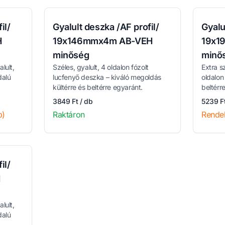
il/
Gyalult deszka /AF profil/
Gyalu
H
19x146mmx4m AB-VEH
19x1
minőség
minő
lult,
Széles, gyalult, 4 oldalon fózolt
Extra s
dalú
lucfenyő deszka – kiváló megoldás
oldalon
kültérre és beltérre egyaránt.
beltérre
3849 Ft / db
5239 Ft
p)
Raktáron
Rende
il/
H
lult,
dalú